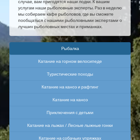
случае, вам пригодятся наши лодки. К вашим
услугам наши рыболовные эксперты. Раз в неделю
мы собираем кафе рыболовов, где вы сможете
пообщаться с нашими рыболовными экспертами о
лучших рыболовных местах и приманках.
Рыбалка
Катание на горном велосипеде
Туристические походы
Катание на каноэ и рафтинг
Катание на каноэ
Приключения с детьми
Катание на лыжах / Лесные лыжные гонки
Катание на собачьих упряжках