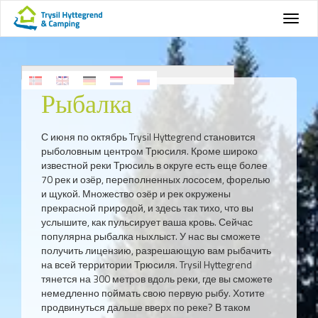
Рыбалка
С июня по октябрь Trysil Hyttegrend становится
рыболовным центром Трюсиля. Кроме широко
известной реки Трюсиль в округе есть еще более
70 рек и озёр, переполненных лососем, форелью
и щукой. Множество озёр и рек окружены
прекрасной природой, и здесь так тихо, что вы
услышите, как пульсирует ваша кровь. Сейчас
популярна рыбалка ныхлыст. У нас вы сможете
получить лицензию, разрешающую вам рыбачить
на всей территории Трюсиля. Trysil Hyttegrend
тянется на 300 метров вдоль реки, где вы сможете
немедленно поймать свою первую рыбу. Хотите
продвинуться дальше вверх по реке? В таком