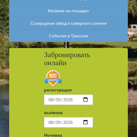
Катание на лошадях
Созерцание звёзд и северного сияния
События в Трюсиле
Забронировать
онлайн
регистрация
выписка
Ночевка