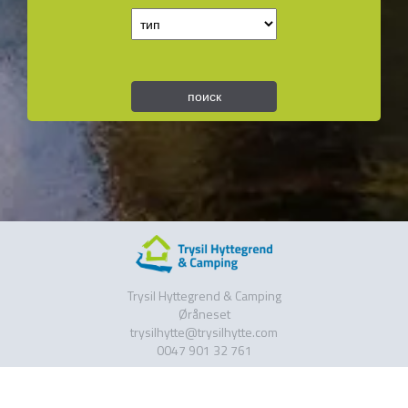
поиск
Trysil Hyttegrend & Camping
Øråneset
trysilhytte@trysilhytte.com
0047 901 32 761
следуйте за нами на Facebook