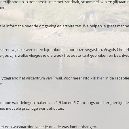
erlijk spelen in het speeltuintje met zandbak, schommel, wip en glijbaan o
ine.
lle informatie over de omgeving en activiteiten. We helpen je graag met he
iseren wij elke week een bijeenkomst voor onze visgasten. Visgids Chris 
lekjes zijn, welke vliegjes je die week het beste kunt gebruiken en beantwo
 Hyttegrend het viscentrum van Trysil. Voor meer info klik
hier
. In de recepti
n.
 2 mooie wandelingen maken van 1,9 km en 5,7 km langs ons bergbeekje de 
es met vele prachtige wandelroutes.
t een wasmachine waar je ook de was kunt ophangen.