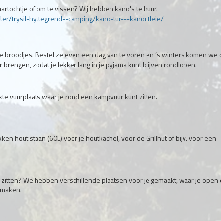
vaartochtje of om te vissen? Wij hebben kano's te huur.
fter/trysil-hyttegrend--camping/kano-tur---kanoutleie/
e broodjes. Bestel ze even een dag van te voren en ’s winters komen we 
r brengen, zodat je lekker lang in je pyjama kunt blijven rondlopen.
ekte vuurplaats waar je rond een kampvuur kunt zitten.
en hout staan (60L) voor je houtkachel, voor de Grillhut of bijv. voor een
 zitten? We hebben verschillende plaatsen voor je gemaakt, waar je open
 maken.