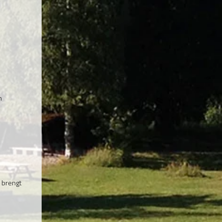
n
n brengt