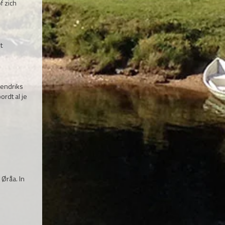
f zich
t
Hendriks
ordt al je
e
Øråa. In