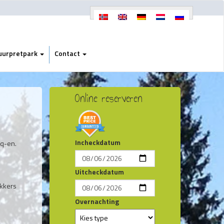
uurpretpark
Contact
Online reserveren
Incheckdatum
bq-en.
Uitcheckdatum
ukkers
Overnachting