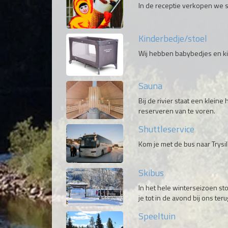
In de receptie verkopen we spu
Kinderbedje/stoel
Wij hebben babybedjes en ki
Sauna
Bij de rivier staat een klei
reserveren van te voren.
Shuttleservice
Kom je met de bus naar Trysi
Skibus
In het hele winterseizoen sto
je tot in de avond bij ons teru
Speeltuin