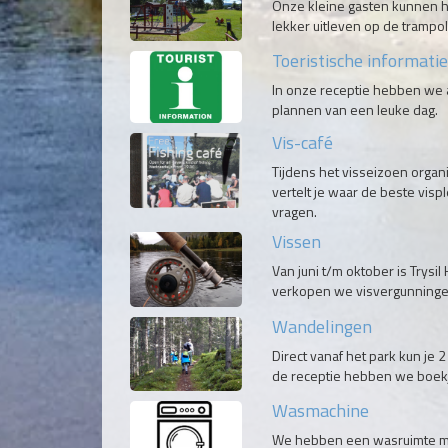
Onze kleine gasten kunnen he
lekker uitleven op de trampol
Toeristische informatie
In onze receptie hebben we a
plannen van een leuke dag.
Vis-café
Tijdens het visseizoen organ
vertelt je waar de beste visp
vragen.
Vissen
Van juni t/m oktober is Trysil
verkopen we visvergunninge
Wandelingen
Direct vanaf het park kun je
de receptie hebben we boekj
Wasmachine
We hebben een wasruimte me