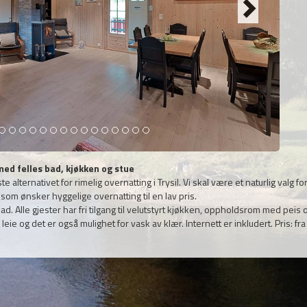
ed felles bad, kjøkken og stue
lternativet for rimelig overnatting i Trysil. Vi skal være et naturlig valg fo
som ønsker hyggelige overnatting til en lav pris.
 Alle gjester har fri tilgang til velutstyrt kjøkken, oppholdsrom med peis 
eie og det er også mulighet for vask av klær. Internett er inkludert. Pris: fra 