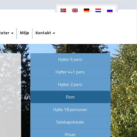
iteter
Miljø
Kontakt
Hytter 6 pers
Hytter 4+1 pers
Hytter 2 pers
Rom
Hytte 18 personer
Selskapslokale
Priser