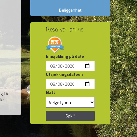
Beliggenhet
Reserver online
Innsjekking på dato
Utsjekkingsdatoen
r
Natt
og TV
kr.
Søk!!!