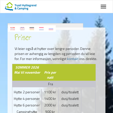
Priser
Vi leier også ut hytter over lengre perioder. Denne
prisen er avhengig av lengden og perioden du vil leie
for. For mer informasjon, vennligst
kontakt
oss direkte.
SOMMER 2026
Mai til november
Pris per
natt
Fra
Hytte 2 personer
1100 kr
dusj/toalett
Hytte 4 personer
1400 kr
dusj/toalett
Hytte 6 personer
2000 kr
dusj/toalett
Campinghytte
900 kr