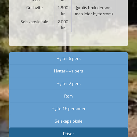
Grillhytte
1.500
(gratis bruk dersom
kr
man leier hytte/rom)
Selskapslokale
2.000
kr
Hytter 6 pers
Hytter 4+1 pers
Hytter 2 pers
Rom
Hytte 18 personer
Selskapslokale
Priser