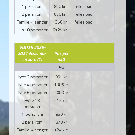
1 pers. rom
850 kr
felles bad
2 pers. rom
870 kr
felles bad
Familie: 4 senger
1350 kr
felles bad
Hus 18 personer
6125 kr
VINTER 2026-
2027 desember
Pris per
til april (1)
natt
Fra
Hytte 2 personer
995 kr
Hytte 4 personer
1385 kr
Hytte 6 personer
2080 kr
Hytte 18
6125 kr
personer
1-pers. rom
850 kr
2 pers. rom
870 kr
Familie: 4 senger
1245 kr