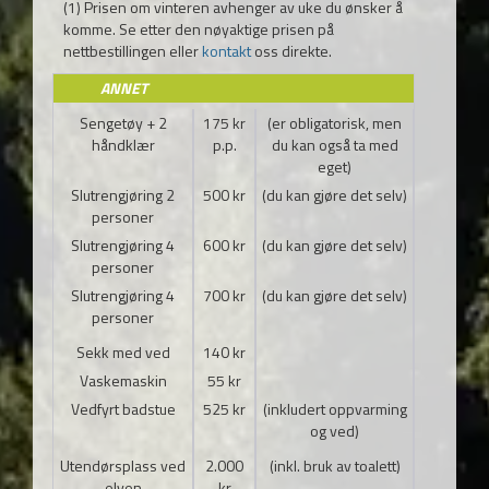
(1) Prisen om vinteren avhenger av uke du ønsker å
komme. Se etter den nøyaktige prisen på
nettbestillingen eller
kontakt
oss direkte.
ANNET
Sengetøy + 2
175 kr
(er obligatorisk, men
håndklær
p.p.
du kan også ta med
eget)
Slutrengjøring 2
500 kr
(du kan gjøre det selv)
personer
Slutrengjøring 4
600 kr
(du kan gjøre det selv)
personer
Slutrengjøring 4
700 kr
(du kan gjøre det selv)
personer
Sekk med ved
140 kr
Vaskemaskin
55 kr
Vedfyrt badstue
525 kr
(inkludert oppvarming
og ved)
Utendørsplass ved
2.000
(inkl. bruk av toalett)
elven
kr