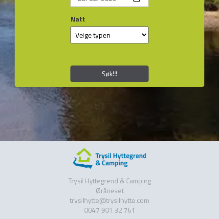
Natt
Søk!!!
Trysil Hyttegrend & Camping
Øråneset
trysilhytte@trysilhytte.com
0047 901 32 761