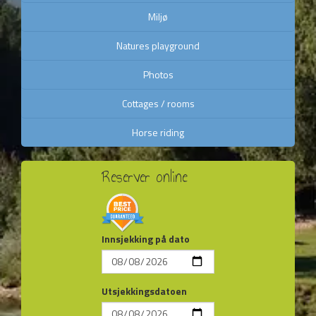
Miljø
Natures playground
Photos
Cottages / rooms
Horse riding
Reserver online
Innsjekking på dato
Utsjekkingsdatoen