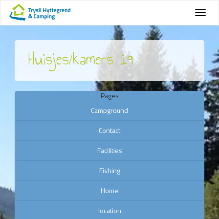
Huisjes/kamers 19
Pages
Campground
Contact
Facilities
Fishing
Home
location