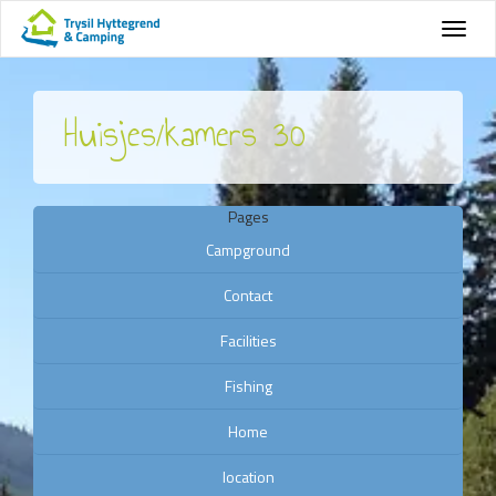
Huisjes/kamers 30
Pages
Campground
Contact
Facilities
Fishing
Home
location