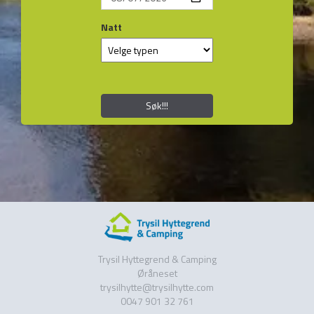
Natt
Søk!!!
Trysil Hyttegrend & Camping
Øråneset
trysilhytte@trysilhytte.com
0047 901 32 761