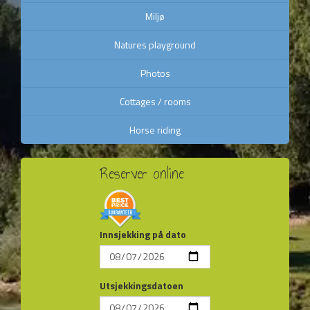
Miljø
Natures playground
Photos
Cottages / rooms
Horse riding
Reserver online
Innsjekking på dato
Utsjekkingsdatoen