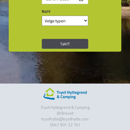
Natt
Søk!!!
Trysil Hyttegrend & Camping
Øråneset
trysilhytte@trysilhytte.com
0047 901 32 761