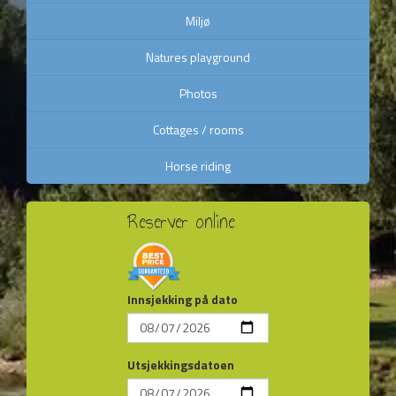
Miljø
Natures playground
Photos
Cottages / rooms
Horse riding
Reserver online
Innsjekking på dato
Utsjekkingsdatoen