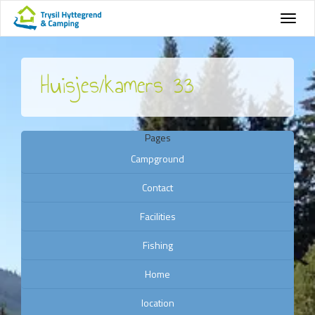
Huisjes/kamers 33
Pages
Campground
Contact
Facilities
Fishing
Home
location