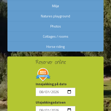
Miljø
Natures playground
Photos
Cottages / rooms
Horse riding
Reserver online
Innsjekking på dato
Utsjekkingsdatoen