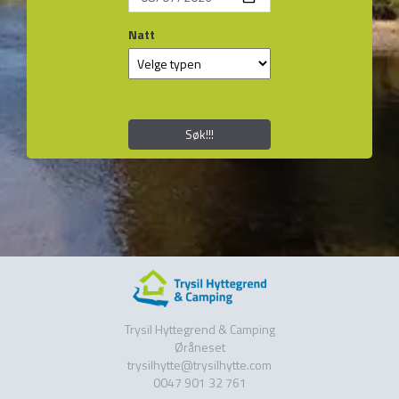
Natt
Søk!!!
Trysil Hyttegrend & Camping
Øråneset
trysilhytte@trysilhytte.com
0047 901 32 761