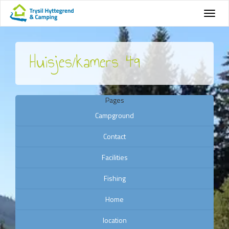
Huisjes/kamers 49
Pages
Campground
Contact
Facilities
Fishing
Home
location