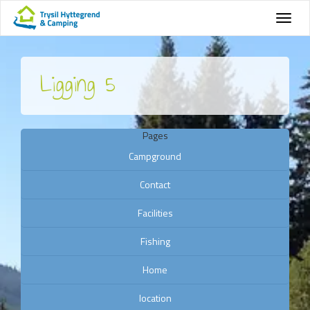
Ligging 5
Pages
Campground
Contact
Facilities
Fishing
Home
location