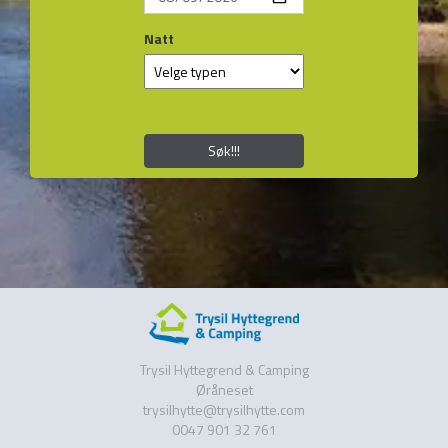
Natt
Søk!!!
Trysil Hyttegrend & Camping
Øråneset
trysilhytte@trysilhytte.com
0047 901 32 761