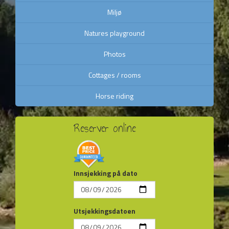
Miljø
Natures playground
Photos
Cottages / rooms
Horse riding
Reserver online
Innsjekking på dato
Utsjekkingsdatoen