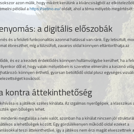
g sokszor azon múlik, hogy miként kerülünk a kíváncsiságból az elköteleződé
iemelni például a
https://setino.eu/
oldalt, ahol a téma mélyebb megértését 
enyomás: a digitális előszobák
és és a felületi funkcionalitás azonnal hatással van ránk. Egy letisztult, m
almat ébreszthet, míg a túlzsúfolt, zavaros oldal könnyen eltántoríthatja az
ődik, és ez a kezdeti érdeklődés könnyen hullámvölgybe kerülhet, ha a fel
 Ilyenkor dől el, hogy valaki mélyebben is szeretne elmerülni a kaszinó vil
ghatározó: könnyen érthető, gyorsan betöltődő oldal plusz egységes vizuáli
telezettséget kovácsol.
a kontra áttekinthetőség
hívása is a játékok széles kínálata. Az izgalmas nyerőgépek, a klasszikus a
aszték igen bőséges lehet.
 mindenki megtalálja a neki valót, azonban ha a kínálat nincsen jól strukturá
átékos a lehetőségek között. Egy gördülékenyen működő oldal ezeket a
ánlásokkal teszi áttekinthetővé, így a játékos nem érzi magát elveszettnek 