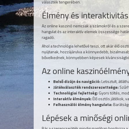
választék tengerében.
Élmény és interaktivitá
Az online kaszinó nemcsak a számokról és a szerenc
hangulat és az interaktív elemek összessége hatá
ragadó.
Ahol a technológia lehetővé teszi, ott akár élő o
nyújtanak, hozzájárulva a könnyedebb, bizalmasab
bővelkednek, könnyebben képesek kíváncsiságból 
Az online kaszinóélmény
Belső dizájn és navigáció:
Letisztult, átlá
Játékválaszték rendszerezettsége:
Szűrhe
Technológiai fejlettség:
Gyors töltés, mod
Interaktív élmények:
Élő osztós játékok, v
Felhasználói élmény hangulata:
Barátságo
Lépések a minőségi onli
Bár a szerencsejáték mindig magában hordozza a vé