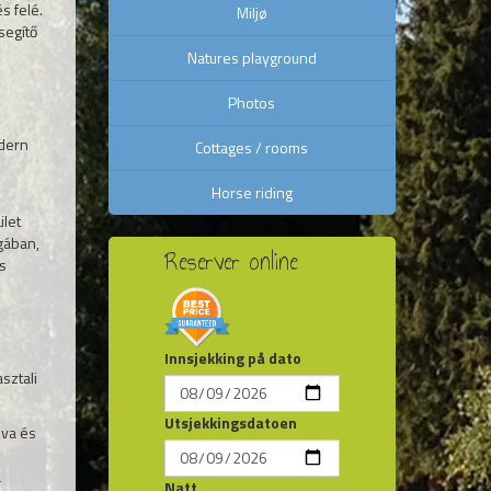
s felé.
Miljø
segítő
Natures playground
Photos
odern
Cottages / rooms
Horse riding
ület
ágában,
Reserver online
s
Innsjekking på dato
sztali
Utsjekkingsdatoen
lva és
a
Natt