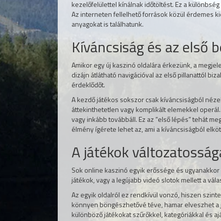
kezelőfelülettel kínálnak időtöltést. Ez a különbsé
Az interneten fellelhető források közül érdemes k
anyagokat is találhatunk.
Kíváncsiság és az első b
Amikor egy új kaszinó oldalára érkezünk, a megjelen
dizájn átlátható navigációval az első pillanattól biz
érdeklődőt.
A kezdő játékos sokszor csak kíváncsiságból nézel
áttekinthetetlen vagy komplikált elemekkel operál.
vagy inkább továbbáll. Ez az “első lépés” tehát me
élmény ígérete lehet az, ami a kíváncsiságból elkö
A játékok változatosság
Sok online kaszinó egyik erőssége és ugyanakkor ki
játékok, vagy a legújabb videó slotok mellett a vál
Az egyik oldalról ez rendkívül vonzó, hiszen szinte
könnyen böngészhetővé téve, hamar elveszhet a j
különböző játékokat szűrőkkel, kategóriákkal és aj