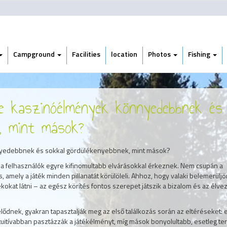
Campground
Facilities
location
Photos
Fishing
ne kaszinóélmények könnyedebbnek és
k, mint mások?
nyedebbnek és sokkal gördülékenyebbnek, mint mások?
és a felhasználók egyre kifinomultabb elvárásokkal érkeznek. Nem csupán a
, amely a játék minden pillanatát körülöleli. Ahhoz, hogy valaki belemerülj
kokat látni – az egész körítés fontos szerepet játszik a bizalom és az élve
ődnek, gyakran tapasztalják meg az első találkozás során az eltéréseket: 
itívabban pasztázzák a játékélményt, míg mások bonyolultabb, esetleg te