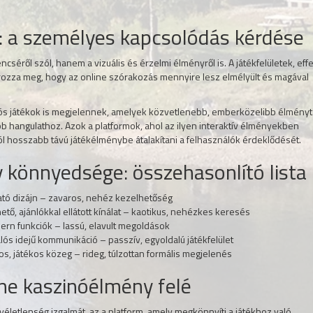
s: a személyes kapcsolódás kérdése
séről szól, hanem a vizuális és érzelmi élményről is. A játékfelületek, eff
rozza meg, hogy az online szórakozás mennyire lesz elmélyült és magával
sztós játékok is megjelennek, amelyek közvetlenebb, emberközelibb élményt
b hangulathoz. Azok a platformok, ahol az ilyen interaktív élményekben
hosszabb távú játékélménybe átalakítani a felhasználók érdeklődését.
 könnyedsége: összehasonlító lista
tható dizájn – zavaros, nehéz kezelhetőség
tő, ajánlókkal ellátott kínálat – kaotikus, nehézkes keresés
ern funkciók – lassú, elavult megoldások
alós idejű kommunikáció – passzív, egyoldalú játékfelület
s, játékos közeg – rideg, túlzottan formális megjelenés
ne kaszinóélmény felé
letlenség izgalmát, az a platform, amely megkönnyíti a játékhoz való