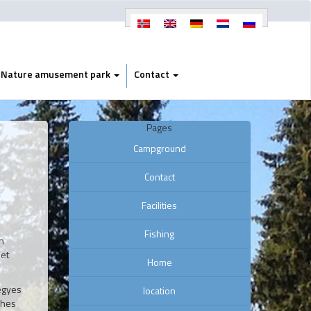
Nature amusement park
Contact
Pages
Campground
Contact
Facilities
Fishing
ön
zet
Home
egyes
location
rhes