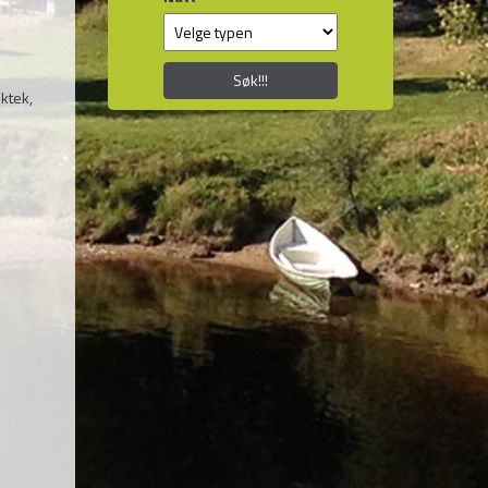
Søk!!!
ektek,