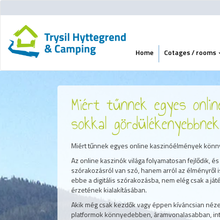
Home
Cotages / rooms
Miért tűnnek egyes onli
sokkal gördülékenyebbne
Miért tűnnek egyes online kaszinóélmények kön
Az online kaszinók világa folyamatosan fejlődik, 
szórakozásról van szó, hanem arról az élményről is
ebbe a digitális szórakozásba, nem elég csak a játé
érzetének kialakításában.
Akik még csak kezdők vagy éppen kíváncsian nézel
platformok könnyedebben, áramvonalasabban, intu