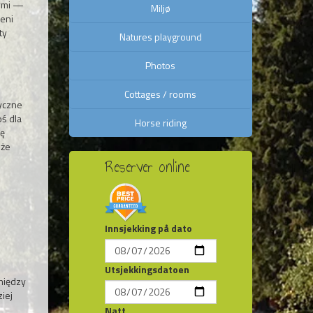
wymi —
Miljø
zeni
ty
Natures playground
Photos
Cottages / rooms
ryczne
oś dla
Horse riding
hę
 że
Reserver online
Innsjekking på dato
Utsjekkingsdatoen
między
iej
Natt