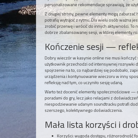
personalizowane rekomendacje sprawiają, że użytk
Z drugiej strony, pewne elementy mogą zaburzać 
potrafią wytrącić z rytmu. Dla wielu osób ważna j
zrobić przerwę i wrócić do innych aktywności. To 
dobrze zbalansowanej sesji, w której elementy ro
Kończenie sesji — reflek
Dobry wieczór w kasynie online nie musi kończyć
użytkownik przechodzi od intensywnej rozrywki 
spojrzenie na to, co najbardziej się podobało, z
urządzenia i kontynuowanie wieczoru w inny sposó
refleksję nad tym, co uczyniło sesję udaną.
Warto też docenić elementy społecznościowe — czat
poradami do gry, lecz jako relacjami z doświadcze
niespodziewanie udanym soundtracku potrafi dodać
szerszego, kolektywnego doświadczenia.
Mała lista korzyści i dr
Korzyści: wygoda dostępu, różnorodność for