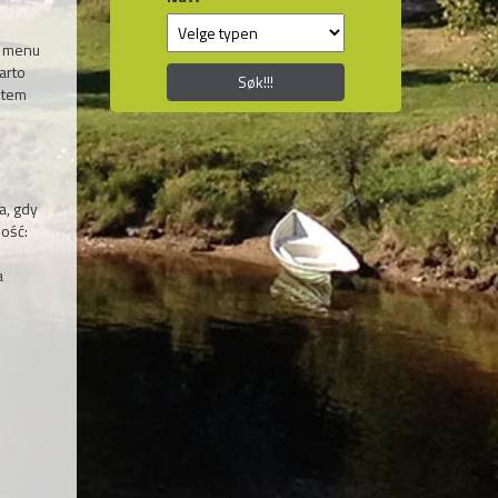
e menu
arto
Søk!!!
ktem
a, gdy
ość:
e
a