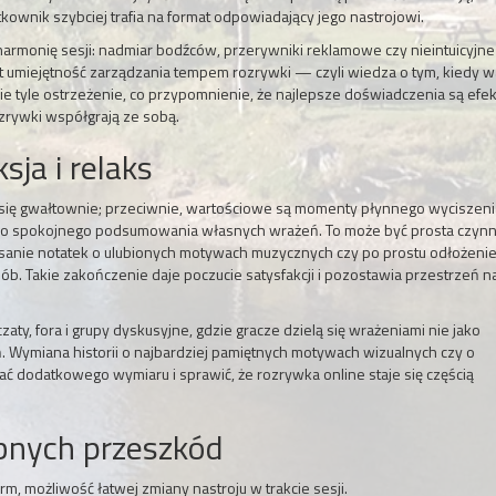
ownik szybciej trafia na format odpowiadający jego nastrojowi.
harmonię sesji: nadmiar bodźców, przerywniki reklamowe czy nieintuicyjn
est umiejętność zarządzania tempem rozrywki — czyli wiedza o tym, kiedy w
nie tyle ostrzeżenie, co przypomnienie, że najlepsze doświadczenia są efe
zrywki współgrają ze sobą.
sja i relaks
 się gwałtownie; przeciwnie, wartościowe są momenty płynnego wyciszeni
do spokojnego podsumowania własnych wrażeń. To może być prosta czynn
apisanie notatek o ulubionych motywach muzycznych czy po prostu odłożeni
b. Takie zakończenie daje poczucie satysfakcji i pozostawia przestrzeń n
y, fora i grupy dyskusyjne, gdzie gracze dzielą się wrażeniami nie jako
ń. Wymiana historii o najbardziej pamiętnych motywach wizualnych czy o
 dodatkowego wymiaru i sprawić, że rozrywka online staje się częścią
obnych przeszkód
m, możliwość łatwej zmiany nastroju w trakcie sesji.