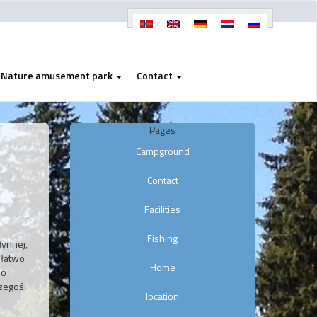
Nature amusement park
Contact
Pages
Campground
Contact
Facilities
Fishing
łynnej,
 łatwo
Home
po
czegoś
location